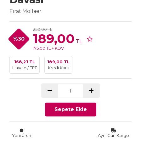
Fırat Mollaer
250,00 TL
189,00
%30
TL
175,00 TL + KDV
168,21 TL
189,00 TL
Havale / EFT
Kredi Kartı
Sepete Ekle
Yeni Ürün
Aynı Gün Kargo