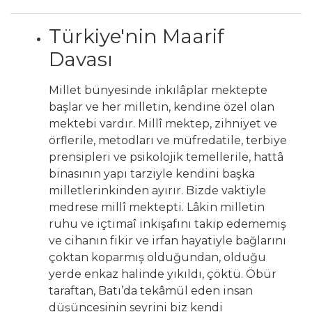
Türkiye'nin Maarif
Davası
Millet bünyesinde inkılâplar mektepte
başlar ve her milletin, kendine özel olan
mektebi vardır. Millî mektep, zihniyet ve
örflerile, metodları ve müfredatile, terbiye
prensipleri ve psikolojik temellerile, hattâ
binasının yapı tarziyle kendini başka
milletlerinkinden ayırır. Bizde vaktiyle
medrese millî mektepti. Lâkin milletin
ruhu ve içtimaî inkişafını takip edememiş
ve cihanın fikir ve irfan hayatiyle bağlarını
çoktan koparmış olduğundan, olduğu
yerde enkaz halinde yıkıldı, çöktü. Öbür
taraftan, Batı’da tekâmül eden insan
düşüncesinin seyrini biz kendi