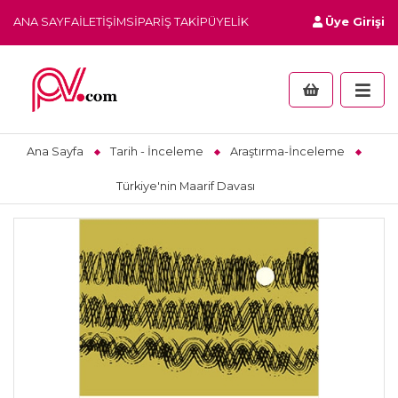
ANA SAYFA
İLETIŞIM
SIPARIŞ TAKIP
ÜYELIK
Üye Girişi
Ana Sayfa
Tarih - İnceleme
Araştırma-İnceleme
Türkiye'nin Maarif Davası