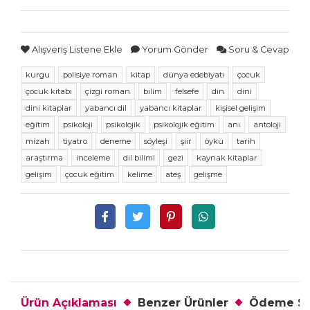
Alışveriş Listene Ekle
Yorum Gönder
Soru & Cevap
kurgu
polisiye roman
kitap
dünya edebiyatı
çocuk
çocuk kitabı
çizgi roman
bilim
felsefe
din
dini
dini kitaplar
yabancı dil
yabancı kitaplar
kişisel gelişim
eğitim
psikoloji
psikolojik
psikolojik eğitim
anı
antoloji
mizah
tiyatro
deneme
söyleşi
şiir
öykü
tarih
araştırma
inceleme
dil bilimi
gezi
kaynak kitaplar
gelişim
çocuk eğitim
kelime
ateş
gelişme
Ürün Açıklaması
Benzer Ürünler
Ödeme Se