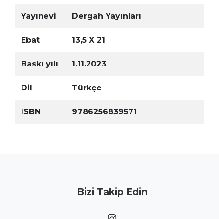
Yayınevi
Dergah Yayınları
Ebat
13,5 X 21
Baskı yılı
1.11.2023
Dil
Türkçe
ISBN
9786256839571
Bizi Takip Edin