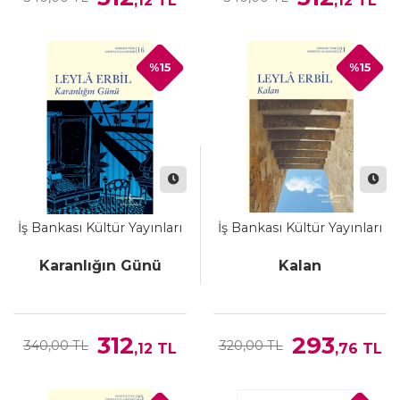
,12
TL
,12
TL
%15
%15
İş Bankası Kültür Yayınları
İş Bankası Kültür Yayınları
Karanlığın Günü
Kalan
312
293
340,00 TL
320,00 TL
,12
TL
,76
TL