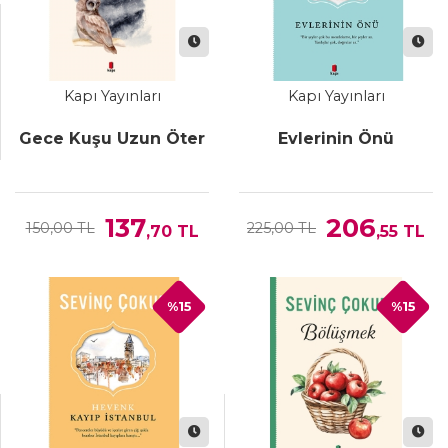
Kapı Yayınları
Kapı Yayınları
Gece Kuşu Uzun Öter
Evlerinin Önü
137
206
150,00 TL
225,00 TL
,70
TL
,55
TL
%15
%15