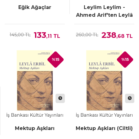
Eğik Ağaçlar
Leylim Leylim -
Ahmed Arif'ten Leylâ
Erbil'e Mektuplar
133
238
145,00 TL
260,00 TL
,11
TL
,68
TL
%15
%15
İş Bankası Kültür Yayınları
İş Bankası Kültür Yayınları
Mektup Aşkları
Mektup Aşkları (Ciltli)