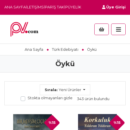
ANA SAYFA
İLETIŞIM
SIPARIŞ TAKIP
ÜYELIK
Üye Girişi
Ana Sayfa
Türk Edebiyatı
Öykü
Öykü
Sırala:
Yeni Ürünler
Stokta olmayanları gizle
343 ürün bulundu
%15
%15