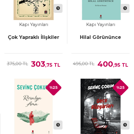
Kapı Yayınları
Kapı Yayınları
Çok Yapraklı İlişkiler
Hilal Görününce
303
400
375,00 TL
495,00 TL
,75
TL
,95
TL
%25
%25