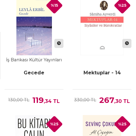
%15
%25
İş Bankası Kültür Yayınları
Gecede
Mektuplar - 14
119
267
130,00 TL
330,00 TL
,34
TL
,30
TL
%25
%25