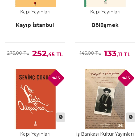
Kapı Yayınları
Kapı Yayınları
Kayıp İstanbul
Bölüşmek
252
133
275,00 TL
145,00 TL
,45
TL
,11
TL
%15
%15
Kapı Yayınları
İş Bankası Kültür Yayınları