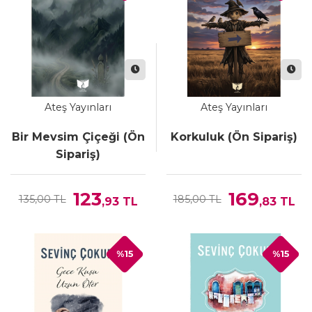
Ateş Yayınları
Ateş Yayınları
Bir Mevsim Çiçeği (Ön
Korkuluk (Ön Sipariş)
Sipariş)
123
169
135,00 TL
185,00 TL
,93
TL
,83
TL
%15
%15