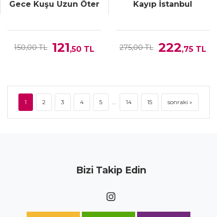
Gece Kuşu Uzun Öter
Kayıp İstanbul
121
222
150,00 TL
275,00 TL
,50
TL
,75
TL
1
2
3
4
5
...
14
15
sonraki »
Bizi Takip Edin