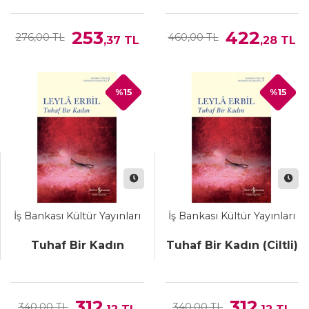
253
422
276,00 TL
460,00 TL
,37
TL
,28
TL
%15
%15
İş Bankası Kültür Yayınları
İş Bankası Kültür Yayınları
Tuhaf Bir Kadın
Tuhaf Bir Kadın (Ciltli)
312
312
340,00 TL
340,00 TL