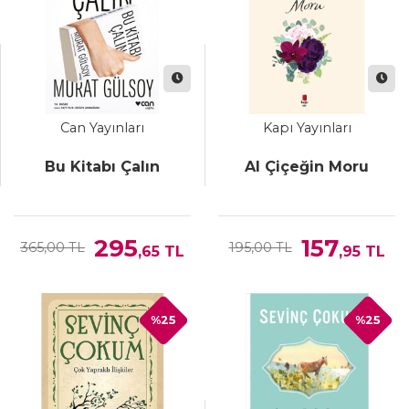
Can Yayınları
Kapı Yayınları
Bu Kitabı Çalın
Al Çiçeğin Moru
295
157
365,00 TL
195,00 TL
,65
TL
,95
TL
%25
%25