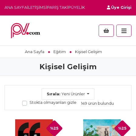
ANA SAYFA
İLETIŞIM
SIPARIŞ TAKIP
ÜYELIK
Üye Girişi
Ana Sayfa
Eğitim
Kişisel Gelişim
Kişisel Gelişim
Sırala:
Yeni Ürünler
Stokta olmayanları gizle
149 ürün bulundu
%25
%25