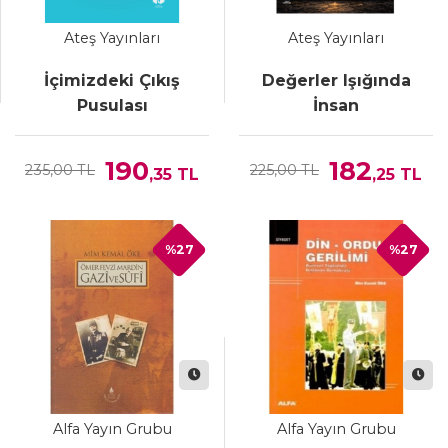
Ateş Yayınları
Ateş Yayınları
İçimizdeki Çıkış
Değerler Işığında
Pusulası
İnsan
190
182
235,00 TL
225,00 TL
,35
TL
,25
TL
%27
%27
Alfa Yayın Grubu
Alfa Yayın Grubu