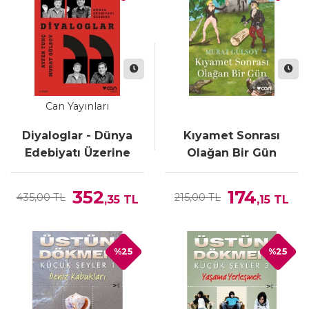
Can Yayınları
Diyaloglar - Dünya
Kıyamet Sonrası
Edebiyatı Üzerine
Olağan Bir Gün
352
174
435,00 TL
215,00 TL
,35
TL
,15
TL
%25
%25