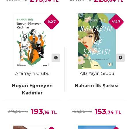
,94
TL
,64
TL
%27
%27
Alfa Yayın Grubu
Alfa Yayın Grubu
Boyun Eğmeyen
Baharın İlk Şarkısı
Kadınlar
193
153
245,00 TL
195,00 TL
,16
TL
,74
TL