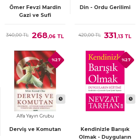
Ömer Fevzi Mardin
Din - Ordu Gerilimi
Gazi ve Sufi
268
331
340,00 TL
420,00 TL
,06
TL
,13
TL
%27
%27
Alfa Yayın Grubu
Derviş ve Komutan
Kendinizle Barışık
Olmak - Duyguların