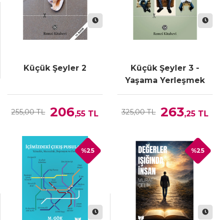
Küçük Şeyler 2
Küçük Şeyler 3 -
Yaşama Yerleşmek
206
263
255,00 TL
325,00 TL
,55
TL
,25
TL
%25
%25