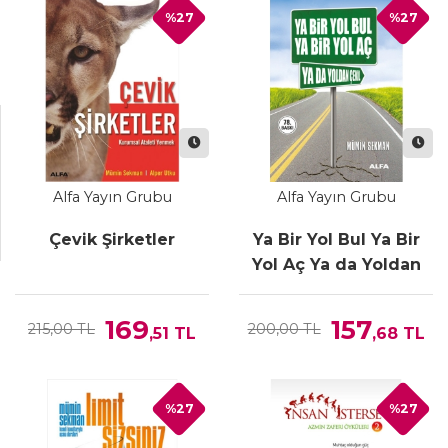
%27
%27
Alfa Yayın Grubu
Alfa Yayın Grubu
Çevik Şirketler
Ya Bir Yol Bul Ya Bir
Yol Aç Ya da Yoldan
Çekil
169
157
215,00 TL
200,00 TL
,51
TL
,68
TL
%27
%27