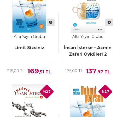
Alfa Yayın Grubu
Alfa Yayın Grubu
Limit Sizsiniz
İnsan İsterse - Azmin
Zaferi Öyküleri 2
169
137
215,00 TL
175,00 TL
,51
TL
,97
TL
%27
%27