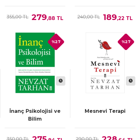
Eğitimi
279
189
355,00 TL
240,00 TL
,88
TL
,22
TL
%27
%27
İnanç Psikolojisi ve
Mesnevi Terapi
Bilim
275
228
350,00 TL
290,00 TL