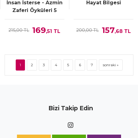
İnsan İsterse - Azmin
Hayat Bilgesi
Zaferi Öyküleri 5
169
157
215,00 TL
200,00 TL
,51
TL
,68
TL
1
2
3
4
5
6
7
sonraki »
Bizi Takip Edin