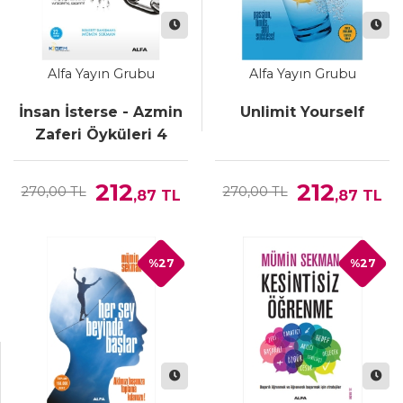
Alfa Yayın Grubu
Alfa Yayın Grubu
İnsan İsterse - Azmin
Unlimit Yourself
Zaferi Öyküleri 4
212
212
270,00 TL
270,00 TL
,87
TL
,87
TL
%27
%27