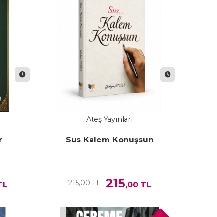
Ateş Yayınları
r
Sus Kalem Konuşsun
215
215,00 TL
TL
,00
TL