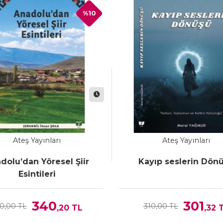
%10
Ateş Yayınları
Ateş Yayınları
dolu’dan Yöresel Şiir
Kayıp seslerin Dön
Esintileri
340
301
0,00 TL
310,00 TL
,20
TL
,32
T