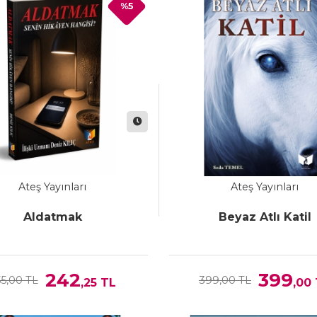
%5
Ateş Yayınları
Ateş Yayınları
Aldatmak
Beyaz Atlı Katil
242
399
5,00 TL
399,00 TL
,25
TL
,00