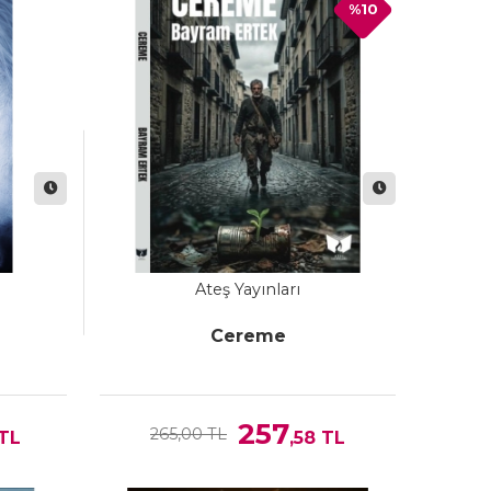
%10
Ateş Yayınları
Cereme
257
265,00 TL
TL
,58
TL