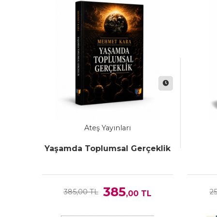
Ateş Yayınları
Yaşamda Toplumsal Gerçeklik
385
385,00 TL
25
,00
TL