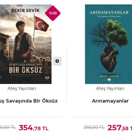
%10
Ateş Yayınları
Ateş Yayınları
uş Savaşında Bir Öksüz
Arınamayanlar
354
257
5,00 TL
265,00 TL
,78
TL
,58