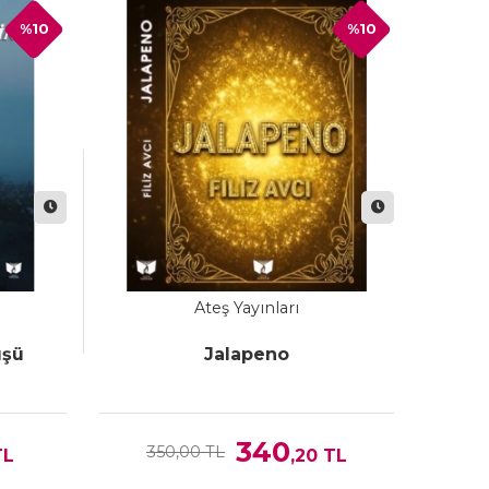
%10
%10
Ateş Yayınları
üşü
Jalapeno
340
350,00 TL
L
,20
TL