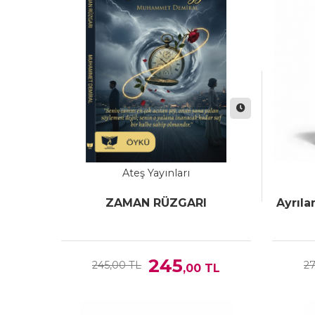
Ateş Yayınları
ZAMAN RÜZGARI
Ayrıla
245
245,00 TL
27
,00
TL