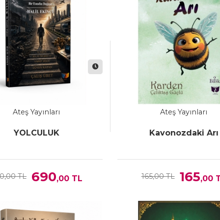
Ateş Yayınları
Ateş Yayınları
YOLCULUK
Kavonozdaki Arı
690
165
0,00 TL
165,00 TL
,00
TL
,00
T