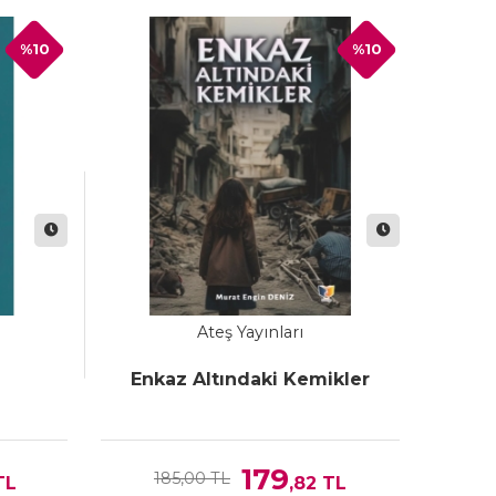
%10
%10
Ateş Yayınları
Enkaz Altındaki Kemikler
179
185,00 TL
TL
,82
TL