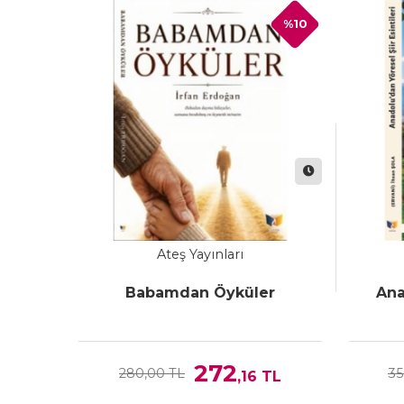
%10
Ateş Yayınları
Babamdan Öyküler
Ana
272
280,00 TL
35
,16
TL