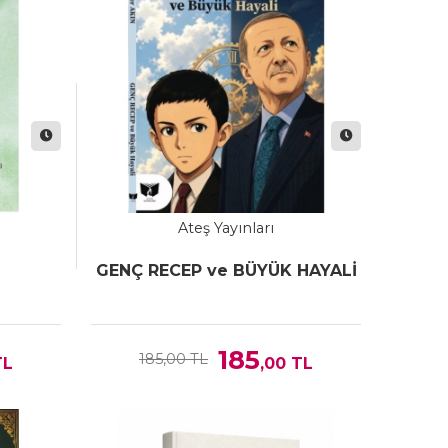
Ateş Yayınları
GENÇ RECEP ve BÜYÜK HAYALİ
185
185,00 TL
L
,00
TL