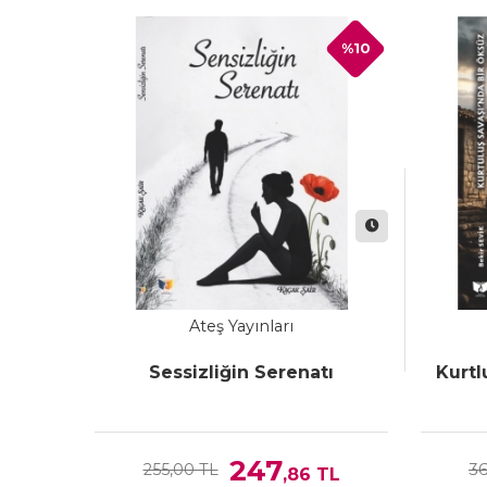
%10
Ateş Yayınları
Sessizliğin Serenatı
Kurtl
247
255,00 TL
36
,86
TL