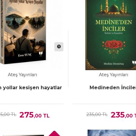
Ateş Yayınları
Ateş Yayınları
n yollar kesişen hayatlar
Medineden İncile
275
235
5,00 TL
235,00 TL
,00
TL
,00