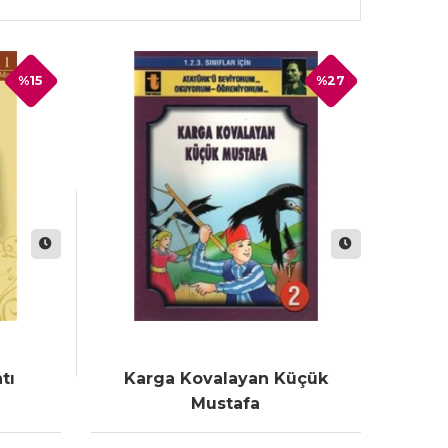
%15
%27
tı
Karga Kovalayan Küçük
Mustafa