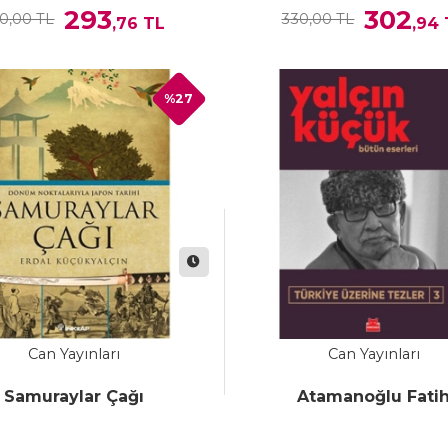
293
302
0,00 TL
330,00 TL
,76
TL
,94
%27
Can Yayınları
Can Yayınları
Samuraylar Çağı
Atamanoğlu Fati