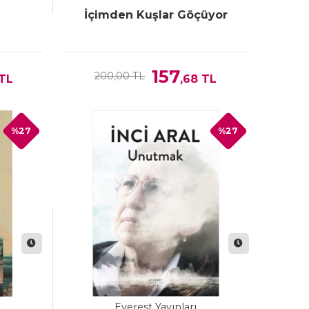
İçimden Kuşlar Göçüyor
157
200,00 TL
TL
,68
TL
%27
%27
Everest Yayınları