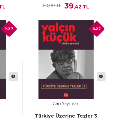
39
50,00 TL
TL
,42
TL
%27
%27
Can Yayınları
h
Türkiye Üzerine Tezler 3