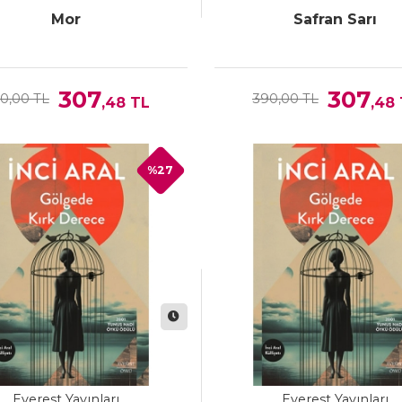
Mor
Safran Sarı
307
307
0,00 TL
390,00 TL
,48
TL
,48
%27
Everest Yayınları
Everest Yayınları