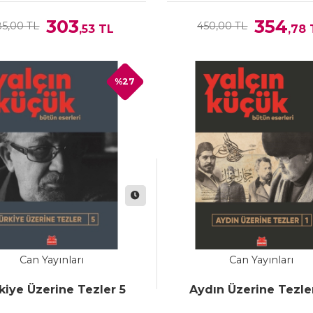
303
354
85,00 TL
450,00 TL
,53
TL
,78
%27
Can Yayınları
Can Yayınları
kiye Üzerine Tezler 5
Aydın Üzerine Tezler