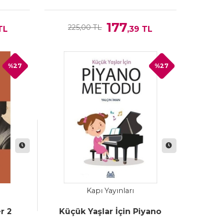
177
225,00 TL
TL
,39
TL
%27
%27
Kapı Yayınları
r 2
Küçük Yaşlar İçin Piyano