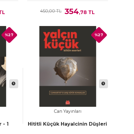
354
450,00 TL
TL
,78
TL
%27
%27
Can Yayınları
 - 1
Hititli Küçük Hayalcinin Düşleri