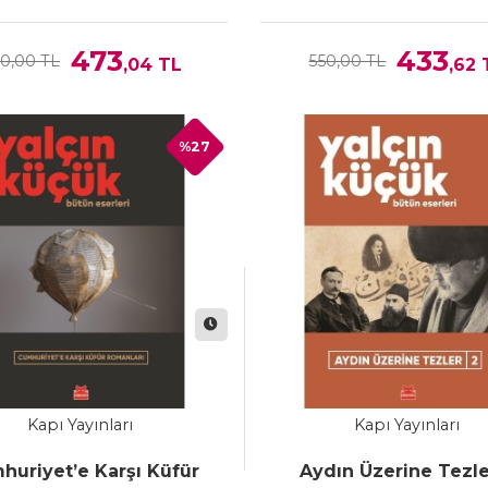
473
433
0,00 TL
550,00 TL
,04
TL
,62
%27
Kapı Yayınları
Kapı Yayınları
huriyet’e Karşı Küfür
Aydın Üzerine Tezle