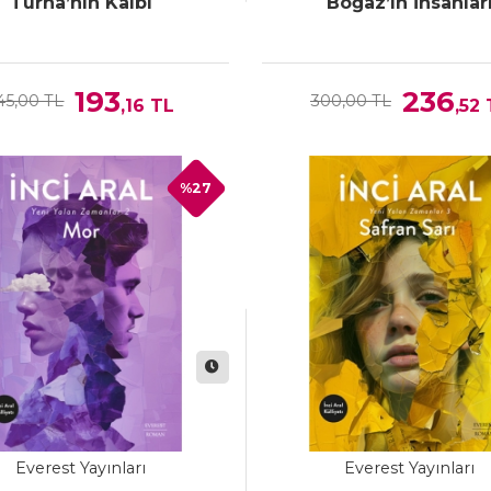
Turna’nın Kalbi
Boğaz’ın İnsanlar
193
236
45,00 TL
300,00 TL
,16
TL
,52
%27
Everest Yayınları
Everest Yayınları