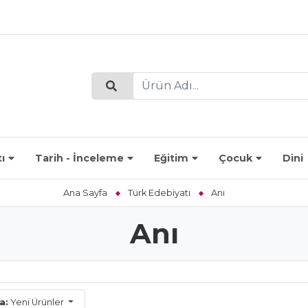
ı
Tarih - İnceleme
Eğitim
Çocuk
Dini
Ana Sayfa
Türk Edebiyatı
Anı
Anı
a:
Yeni Ürünler