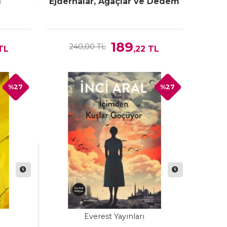
ı
Ejderhalar, Ağaçlar ve Dedem
189
240,00 TL
TL
,22
TL
%27
%27
Everest Yayınları