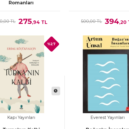
Romanları
275
394
0,00 TL
500,00 TL
,94
TL
,20
%27
Kapı Yayınları
Everest Yayınları