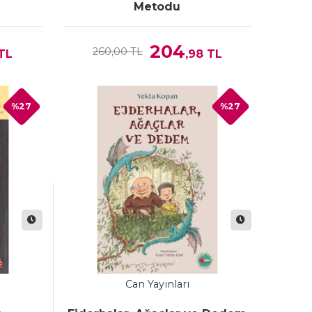
Metodu
204
260,00 TL
TL
,98
TL
%27
%27
Can Yayınları