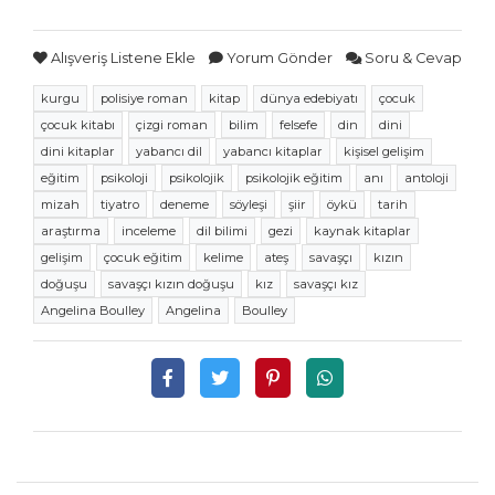
Alışveriş Listene Ekle
Yorum Gönder
Soru & Cevap
kurgu
polisiye roman
kitap
dünya edebiyatı
çocuk
çocuk kitabı
çizgi roman
bilim
felsefe
din
dini
dini kitaplar
yabancı dil
yabancı kitaplar
kişisel gelişim
eğitim
psikoloji
psikolojik
psikolojik eğitim
anı
antoloji
mizah
tiyatro
deneme
söyleşi
şiir
öykü
tarih
araştırma
inceleme
dil bilimi
gezi
kaynak kitaplar
gelişim
çocuk eğitim
kelime
ateş
savaşçı
kızın
doğuşu
savaşçı kızın doğuşu
kız
savaşçı kız
Angelina Boulley
Angelina
Boulley