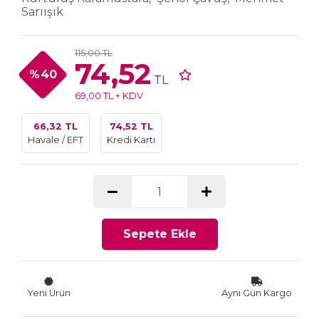
Sarıışık
115,00 TL
74,52
%40
TL
69,00 TL + KDV
66,32 TL
74,52 TL
Havale / EFT
Kredi Kartı
Sepete Ekle
Yeni Ürün
Aynı Gün Kargo