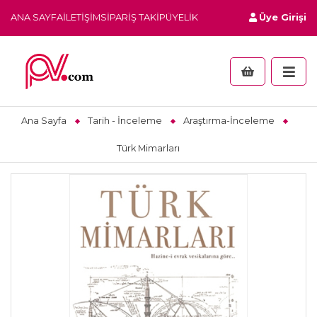
ANA SAYFA
İLETIŞIM
SIPARIŞ TAKIP
ÜYELIK
Üye Girişi
Ana Sayfa
Tarih - İnceleme
Araştırma-İnceleme
Türk Mimarları