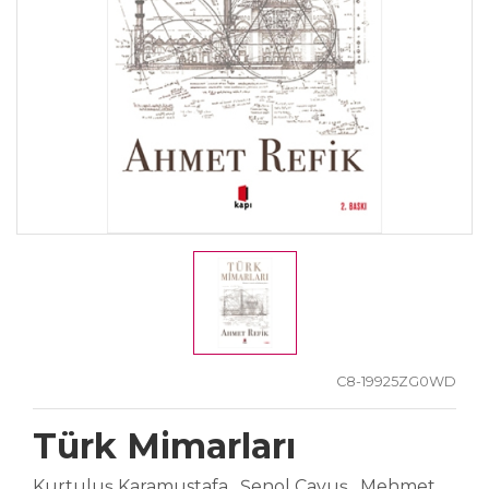
C8-19925ZG0WD
Türk Mimarları
Kurtuluş Karamustafa, Şenol Çavuş, Mehmet