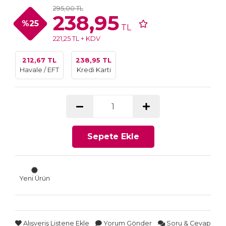
295,00 TL
238,95
%25
TL
221,25 TL + KDV
212,67 TL
238,95 TL
Havale / EFT
Kredi Kartı
Sepete Ekle
Yeni Ürün
Alışveriş Listene Ekle
Yorum Gönder
Soru & Cevap