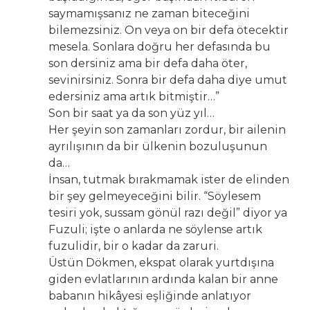
saymamışsanız ne zaman biteceğini
bilemezsiniz. On veya on bir defa ötecektir
mesela. Sonlara doğru her defasında bu
son dersiniz ama bir defa daha öter,
sevinirsiniz. Sonra bir defa daha diye umut
edersiniz ama artık bitmiştir…”
Son bir saat ya da son yüz yıl…
Her şeyin son zamanları zordur, bir ailenin
ayrılışının da bir ülkenin bozuluşunun
da…
İnsan, tutmak bırakmamak ister de elinden
bir şey gelmeyeceğini bilir. “Söylesem
tesiri yok, sussam gönül razı değil” diyor ya
Fuzuli; işte o anlarda ne söylense artık
fuzulidir, bir o kadar da zaruri.
Üstün Dökmen, ekspat olarak yurtdışına
giden evlatlarının ardında kalan bir anne
babanın hikâyesi eşliğinde anlatıyor