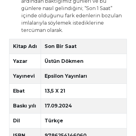
ardından baktığımız günleri ve bu
günlere nasıl gelindiğini; “Son 1 Saat”
içinde olduğunu fark edenlerin bozulan
imlalarıyla söylemek istediklerine
tercüman olarak.
Kitap Adı
Son Bir Saat
Yazar
Üstün Dökmen
Yayınevi
Epsilon Yayınları
Ebat
13,5 X 21
Baskı yılı
17.09.2024
Dil
Türkçe
ISBN
9786254146060