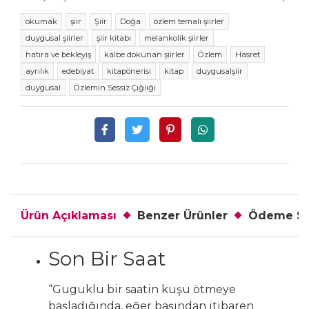
okumak
şiir
Şiir
Doğa
özlem temalı şiirler
duygusal şiirler
şiir kitabı
melankolik şiirler
hatıra ve bekleyiş
kalbe dokunan şiirler
Özlem
Hasret
ayrılık
edebiyat
kitapönerisi
kitap
duygusalşiir
duygusal
Özlemin Sessiz Çığlığı
Ürün Açıklaması
Benzer Ürünler
Ödeme Se
Son Bir Saat
“Guguklu bir saatin kuşu ötmeye
başladığında, eğer başından itibaren