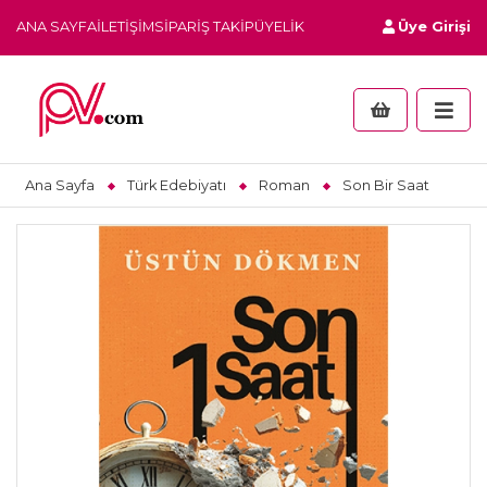
ANA SAYFA
İLETIŞIM
SIPARIŞ TAKIP
ÜYELIK
Üye Girişi
Ana Sayfa
Türk Edebiyatı
Roman
Son Bir Saat