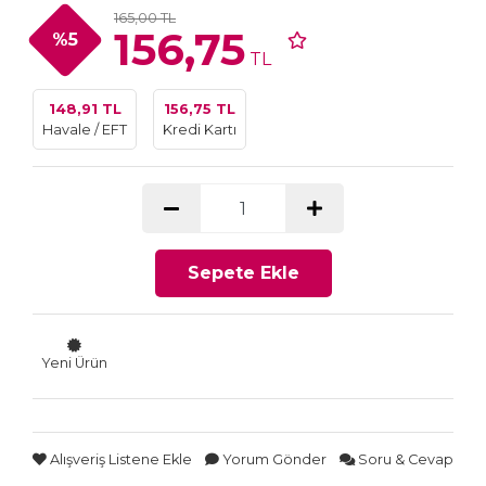
165,00 TL
156,75
%5
TL
148,91 TL
156,75 TL
Havale / EFT
Kredi Kartı
Sepete Ekle
Yeni Ürün
Alışveriş Listene Ekle
Yorum Gönder
Soru & Cevap