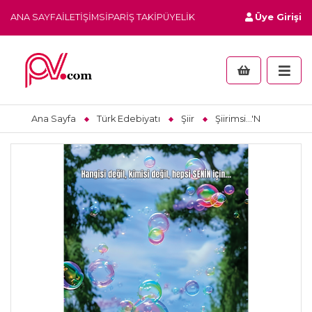
ANA SAYFA
İLETIŞIM
SIPARIŞ TAKIP
ÜYELIK
Üye Girişi
Ana Sayfa
Türk Edebiyatı
Şiir
Şiirimsi...'N