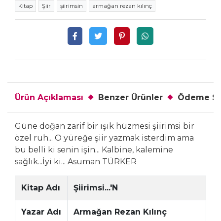
Kitap
Şiir
şiirimsin
armağan rezan kılınç
Ürün Açıklaması
Benzer Ürünler
Ödeme Se
Güne doğan zarif bir ışık hüzmesi şiirimsi bir
özel ruh... O yüreğe şiir yazmak isterdim ama
bu belli ki senin işin... Kalbine, kalemine
sağlık...İyi ki... Asuman TÜRKER
Kitap Adı
Şiirimsi...'N
Yazar Adı
Armağan Rezan Kılınç