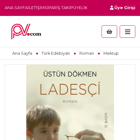
ANA SAYFA
İLETIŞIM
SIPARIŞ TAKIP
ÜYELIK
Üye Girişi
Ana Sayfa
Türk Edebiyatı
Roman
Mektup