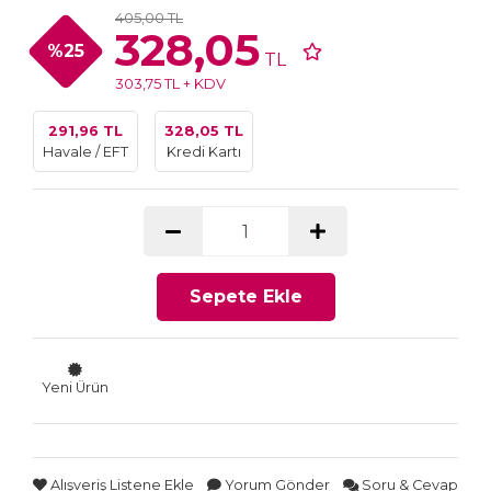
405,00 TL
328,05
%25
TL
303,75 TL + KDV
291,96 TL
328,05 TL
Havale / EFT
Kredi Kartı
Sepete Ekle
Yeni Ürün
Alışveriş Listene Ekle
Yorum Gönder
Soru & Cevap