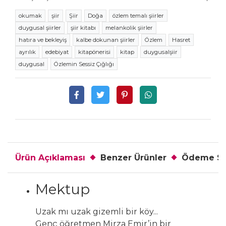
okumak
şiir
Şiir
Doğa
özlem temalı şiirler
duygusal şiirler
şiir kitabı
melankolik şiirler
hatıra ve bekleyiş
kalbe dokunan şiirler
Özlem
Hasret
ayrılık
edebiyat
kitapönerisi
kitap
duygusalşiir
duygusal
Özlemin Sessiz Çığlığı
Ürün Açıklaması
Benzer Ürünler
Ödeme Se
Mektup
Uzak mı uzak gizemli bir köy...
Genç öğretmen Mirza Emir’in bir