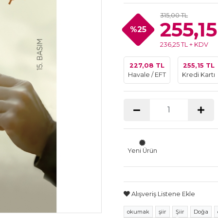
315,00 TL
255,15
%25
236,25 TL + KDV
227,08 TL
255,15 TL
Havale / EFT
Kredi Kartı
Yeni Ürün
Alışveriş Listene Ekle
okumak
şiir
Şiir
Doğa