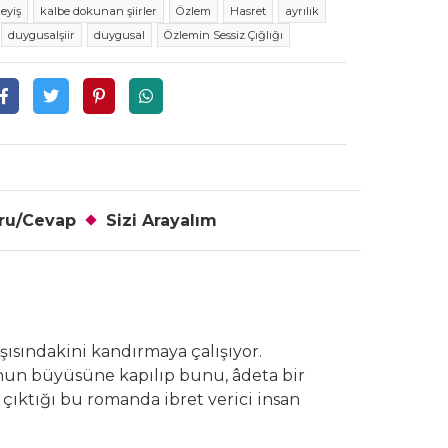
eyiş
kalbe dokunan şiirler
Özlem
Hasret
ayrılık
duygusalşiir
duygusal
Özlemin Sessiz Çığlığı
ru/Cevap
Sizi Arayalım
ısındakini kandırmaya çalışıyor.
un büyüsüne kapılıp bunu, âdeta bir
 çıktığı bu romanda ibret verici insan