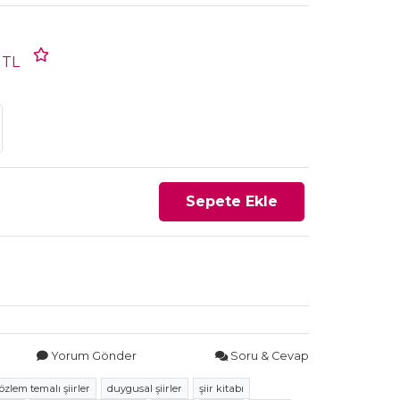
TL
Sepete Ekle
Yorum Gönder
Soru & Cevap
özlem temalı şiirler
duygusal şiirler
şiir kitabı