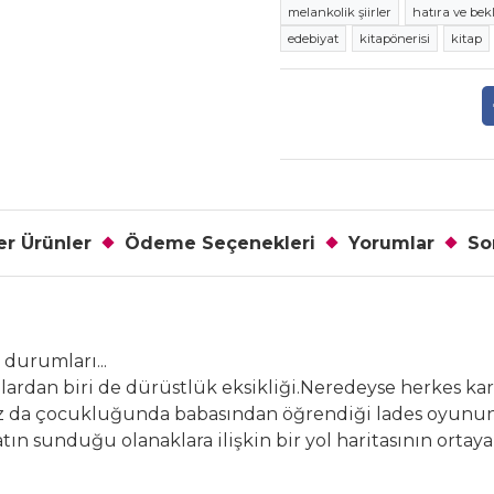
melankolik şiirler
hatıra ve bekl
edebiyat
kitapönerisi
kitap
r Ürünler
Ödeme Seçenekleri
Yorumlar
So
 durumları...
rdan biri de dürüstlük eksikliği.Neredeyse herkes karş
z da çocukluğunda babasından öğrendiği lades oyunun
n sunduğu olanaklara ilişkin bir yol haritasının ortaya