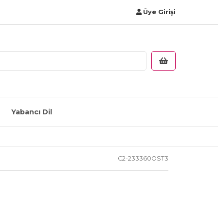
Üye Girişi
Yabancı Dil
C2-233360OST3