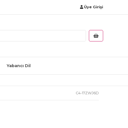
Üye Girişi
Yabancı Dil
C4-17ZWJ6D