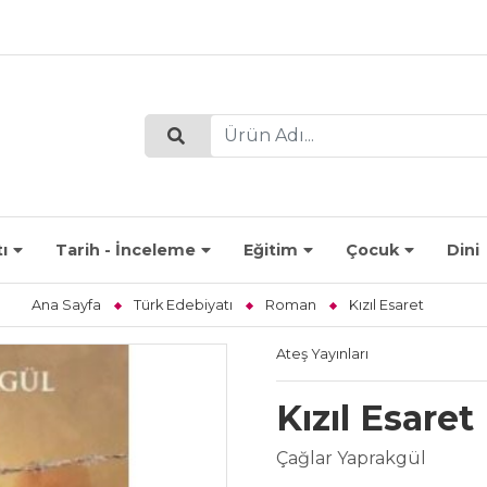
ı
Tarih - İnceleme
Eğitim
Çocuk
Dini
Ana Sayfa
Türk Edebiyatı
Roman
Kızıl Esaret
Ateş Yayınları
Kızıl Esaret
Çağlar Yaprakgül