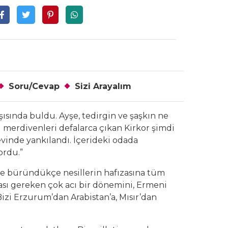
Soru/Cevap
Sizi Arayalım
şısında buldu. Ayşe, tedirgin ve şaşkın ne
 merdivenleri defalarca çıkan Kirkor şimdi
vinde yankılandı. İçerideki odada
ordu.”
iğe büründükçe nesillerin hafızasına tüm
ması gereken çok acı bir dönemini, Ermeni
 Bizi Erzurum’dan Arabistan’a, Mısır’dan