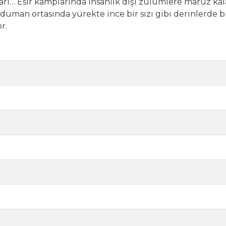
ı… Esir kamplarında insanlık dışı zulümlere maruz kala
uman ortasında yürekte ince bir sızı gibi derinlerde bi
r.