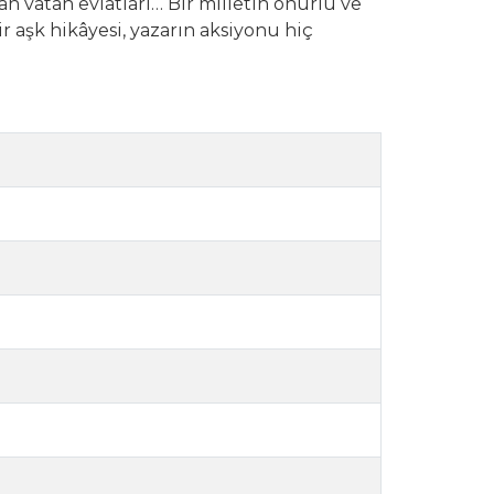
n vatan evlatları… Bir milletin onurlu ve
r aşk hikâyesi, yazarın aksiyonu hiç