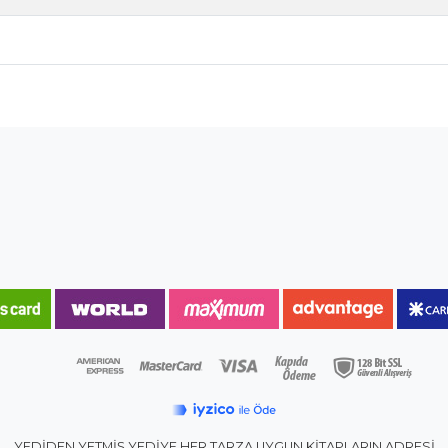
YEDİDEN YETMİŞ YEDİYE HER TARZA UYGUN KİTAPLARIN ADRESİ