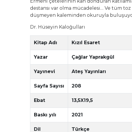
Ermeni çetelerinin kan donduran katliamlar
destansı var olma mücadelesi… Ve tüm toz d
düşmeyen kaleminden okuruyla buluşuyo
Dr. Hüseyin Kaloğulları
Kitap Adı
Kızıl Esaret
Yazar
Çağlar Yaprakgül
Yayınevi
Ateş Yayınları
Sayfa Sayısı
208
Ebat
13,5X19,5
Baskı yılı
2021
Dil
Türkçe