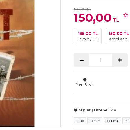
150,00 TL
150,00
TL
135,00 TL
150,00 TL
Havale / EFT
Kredi Kartı
Yeni Ürün
Alışveriş Listene Ekle
kitap
roman
edebiyat
mil