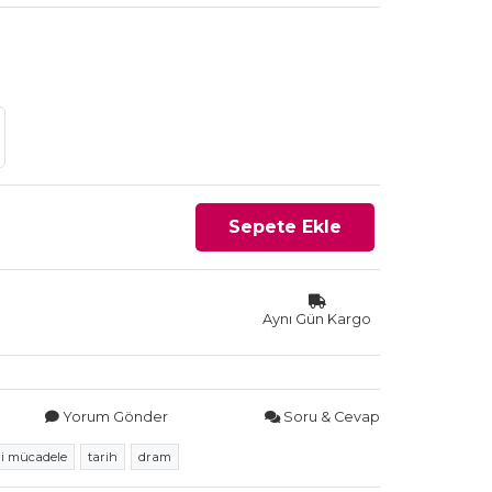
Sepete Ekle
Aynı Gün Kargo
Yorum Gönder
Soru & Cevap
li mücadele
tarih
dram