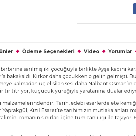
ünler
Ödeme Seçenekleri
Video
Yorumlar
birbirine sarılmış iki çocuğuyla birlikte Ayşe kadını kar
’a bakakaldı. Kirkor daha çocukken o gelin gelmişti. Bu
meye kalmadan üç el silah sesi daha Nalbant Osman’ın e
r tir titriyor, küçücük yüreğiyle yaratanına dualar ediy
mli malzemelerindendir. Tarih, edebi eserlerde ete kem
r Yaprakgül, Kızıl Esaret’te tarihimizin mutlaka anlatıl
limini romanın sınırları içine tüm canlılığı ile taşıyor.