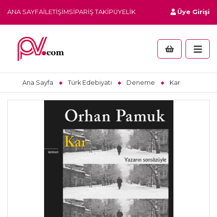
ANA SAYFA
İLETIŞIM
SIPARIŞ TAKIP
ÜYELIK
Üye Girişi
Ana Sayfa
Türk Edebiyatı
Deneme
Kar