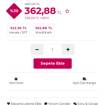
480,00 TL
362,88
%30
TL
336,00 TL + KDV
322,96 TL
362,88 TL
Havale / EFT
Kredi Kartı
Sepete Ekle
Yeni Ürün
Aynı Gün Kargo
Alışveriş Listene Ekle
Yorum Gönder
Soru & Cevap