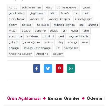
kurgu
polisiye roman
kitap
dünya edebiyatı
çocuk
çocuk kitabı
çizgi roman
bilim
felsefe
din
dini
dini kitaplar
yabancı dil
yabancı kitaplar
kişisel gelişim
eğitim
psikoloji
psikolojik
psikolojik eğitim
anı
antoloji
mizah
tiyatro
deneme
söyleşi
şiir
öykü
tarih
araştırma
inceleme
dil bilimi
gezi
kaynak kitaplar
gelişim
çocuk eğitim
kelime
ateş
savaşçı
kızın
doğuşu
savaşçı kızın doğuşu
kız
savaşçı kız
Angelina Boulley
Angelina
Boulley
Ürün Açıklaması
Benzer Ürünler
Ödeme Se