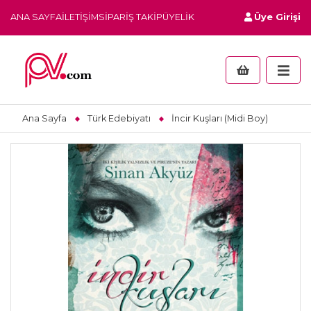
ANA SAYFA
İLETIŞIM
SIPARIŞ TAKIP
ÜYELIK
Üye Girişi
Ana Sayfa
Türk Edebiyatı
İncir Kuşları (Midi Boy)