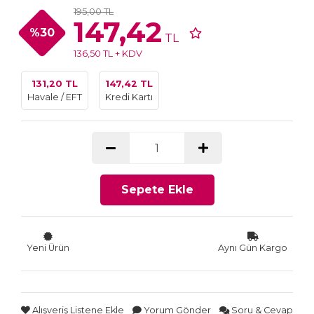
195,00 TL
147,42
%30
TL
136,50 TL + KDV
131,20 TL
147,42 TL
Havale / EFT
Kredi Kartı
Sepete Ekle
Yeni Ürün
Aynı Gün Kargo
Alışveriş Listene Ekle
Yorum Gönder
Soru & Cevap