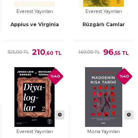
Everest Yayınları
Everest Yayınları
Appius ve Virginia
Rüzgârlı Camlar
210
96
325,00 TL
149,00 TL
,60
TL
,55
TL
%40
%40
Everest Yayınları
Mona Yayınları