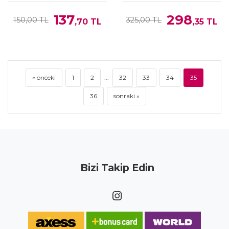
137
298
150,00 TL
325,00 TL
,70
TL
,35
TL
« önceki
1
2
...
32
33
34
35
36
sonraki »
Bizi Takip Edin