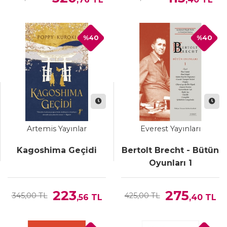
%40
%40
Artemis Yayınlar
Everest Yayınları
Kagoshima Geçidi
Bertolt Brecht - Bütün
Oyunları 1
223
275
345,00 TL
425,00 TL
,56
TL
,40
TL