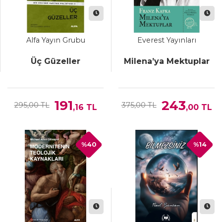
Alfa Yayın Grubu
Everest Yayınları
Üç Güzeller
Milena’ya Mektuplar
191
243
295,00 TL
375,00 TL
,16
TL
,00
TL
%40
%14