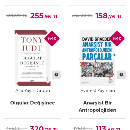
Sanayi Bölgelerinin
Hukuki Rejimi
255
158
395,00 TL
245,00 TL
,96
TL
,76
TL
%40
%40
Alfa Yayın Grubu
Everest Yayınları
Olgular Değişince
Anarşist Bir
Antropolojiden
Parçalar
320
113
495,00 TL
175,00 TL
,76
TL
,40
TL