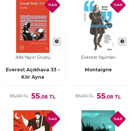
%40
%40
Alfa Yayın Grubu
Everest Yayınları
Everest Açıkhava 33 -
Montaigne
Kör Ayna
55
55
85,00 TL
85,00 TL
,08
TL
,08
TL
%40
%40