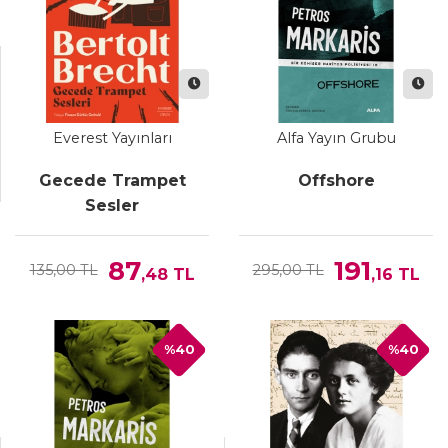
Everest Yayınları
Alfa Yayın Grubu
Gecede Trampet
Offshore
Sesler
87
191
135,00 TL
295,00 TL
,48
TL
,16
TL
%40
%40