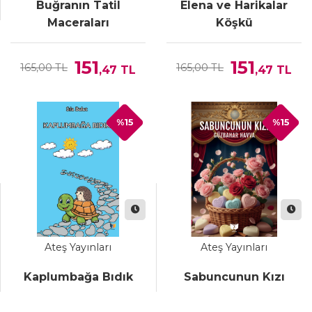
Buğranın Tatil
Elena ve Harikalar
Maceraları
Köşkü
151
151
165,00 TL
165,00 TL
,47
TL
,47
TL
%15
%15
Ateş Yayınları
Ateş Yayınları
Kaplumbağa Bıdık
Sabuncunun Kızı