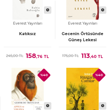
Everest Yayınları
Everest Yayınları
Katıksız
Gecenin Örtüsünde
Güneş Lekesi
158
113
245,00 TL
175,00 TL
,76
TL
,40
TL
%40
%40