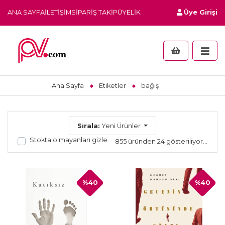
ANA SAYFA
İLETIŞIM
SIPARIŞ TAKIP
ÜYELIK
Üye Girişi
Ana Sayfa
Etiketler
bağış
Sırala:
Yeni Ürünler
Stokta olmayanları gizle
855 üründen 24 gösteriliyor...
%40
%40