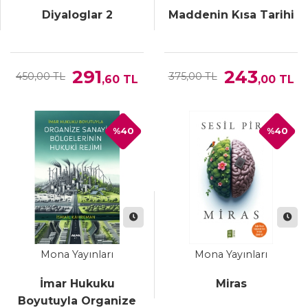
Diyaloglar 2
Maddenin Kısa Tarihi
291
243
450,00 TL
375,00 TL
,60
TL
,00
TL
%40
%40
Mona Yayınları
Mona Yayınları
İmar Hukuku
Miras
Boyutuyla Organize