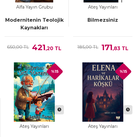
Alfa Yayın Grubu
Ateş Yayınları
Modernitenin Teolojik
Bilmezsiniz
Kaynakları
421
171
650,00 TL
185,00 TL
,20
TL
,83
TL
%15
%15
Ateş Yayınları
Ateş Yayınları