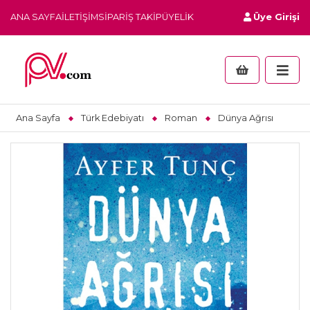
ANA SAYFA
İLETIŞIM
SIPARIŞ TAKIP
ÜYELIK
Üye Girişi
Ana Sayfa
Türk Edebiyatı
Roman
Dünya Ağrısı