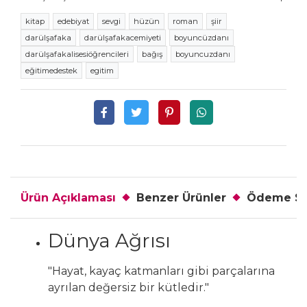
kitap
edebiyat
sevgi
hüzün
roman
şiir
darülşafaka
darülşafakacemiyeti
boyuncüzdanı
darülşafakalisesiöğrencileri
bağış
boyuncuzdanı
eğitimedestek
egitim
Ürün Açıklaması
Benzer Ürünler
Ödeme Se
Dünya Ağrısı
"Hayat, kayaç katmanları gibi parçalarına
ayrılan değersiz bir kütledir."