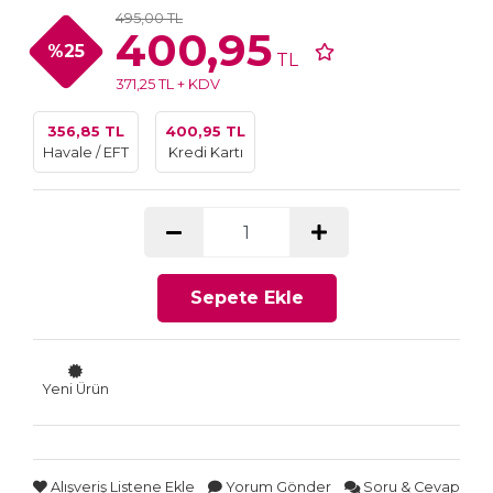
495,00 TL
400,95
%25
TL
371,25 TL + KDV
356,85 TL
400,95 TL
Havale / EFT
Kredi Kartı
Sepete Ekle
Yeni Ürün
Alışveriş Listene Ekle
Yorum Gönder
Soru & Cevap